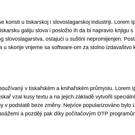
 koristi u tiskarskoj i slovoslagarskoj industriji. Lorem I
iskarsku galiju slova i posložio ih da bi napravio knjigu 
skog slovoslagarstva, ostajući u suštini nepromijenjen. P
 u skorije vrijeme sa software-om za stolno izdavaštvo 
používaný v tiskařském a knihařském průmyslu. Lorem Ip
iskař vzal kusy textu a na jejich základě vytvořil speciá
sazby v podstatě beze změny. Nejvíce popularizováno bylo 
 pasážemi a později pak díky počítačovým DTP program