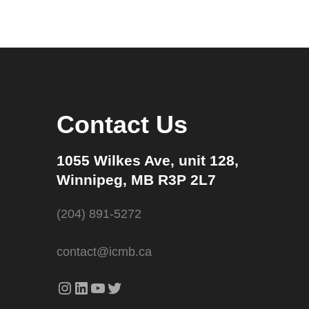
Contact Us
1055 Wilkes Ave, unit 128,
Winnipeg, MB R3P 2L7
(204) 891-5272
contact@icmb.ca
Instagram
LinkedIn
YouTube
Twitter