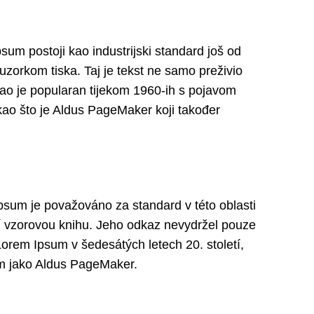
psum postoji kao industrijski standard još od
s uzorkom tiska. Taj je tekst ne samo preživio
ostao je popularan tijekom 1960-ih s pojavom
kao što je Aldus PageMaker koji također
sum je považováno za standard v této oblasti
lní vzorovou knihu. Jeho odkaz nevydržel pouze
Lorem Ipsum v šedesátých letech 20. století,
ům jako Aldus PageMaker.