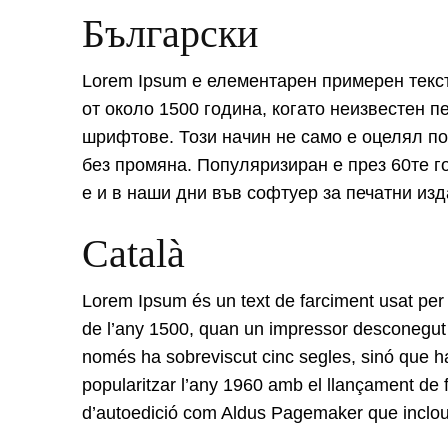
Български
Lorem Ipsum е елементарен примерен текст
от около 1500 година, когато неизвестен п
шрифтове. Този начин не само е оцелял пов
без промяна. Популяризиран е през 60те г
е и в наши дни във софтуер за печатни из
Català
Lorem Ipsum és un text de farciment usat per l
de l’any 1500, quan un impressor desconegut va
només ha sobreviscut cinc segles, sinó que ha 
popularitzar l’any 1960 amb el llançament de
d’autoedició com Aldus Pagemaker que inclo