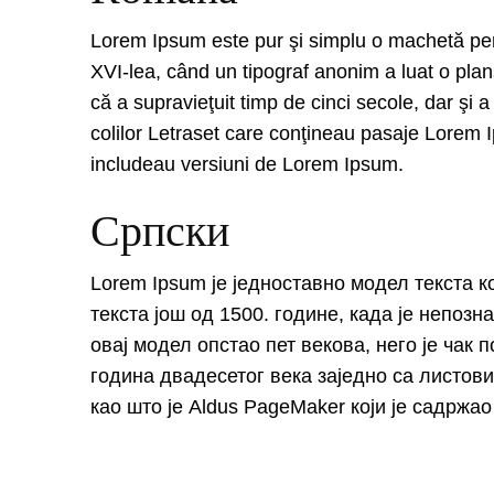
Lorem Ipsum este pur şi simplu o machetă pentr
XVI-lea, când un tipograf anonim a luat o plan
că a supravieţuit timp de cinci secole, dar şi a
colilor Letraset care conţineau pasaje Lorem 
includeau versiuni de Lorem Ipsum.
Српски
Lorem Ipsum је једноставно модел текста к
текста још од 1500. године, када је непозн
овај модел опстао пет векова, него је чак
година двадесетог века заједно са листов
као што је Aldus PageMaker који је садржао