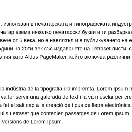
, използван в печатарската и типографската индуст
ечатар взема няколко печатарски букви и ги разбърква
ече от 5 века, но е навлязъл и в публикуването на 
одини на 20ти век със издаването на Letraset листи
дания като Aldus PageMaker, който включва различни
a indústria de la tipografia i la impremta. Lorem Ipsum ha
 fer servir una galerada de text i la va mesclar per cre
fet el salt cap a la creació de tipus de lletra electròn
 fulls Letraset que contenien passatges de Lorem Ipsum
u versions de Lorem Ipsum.