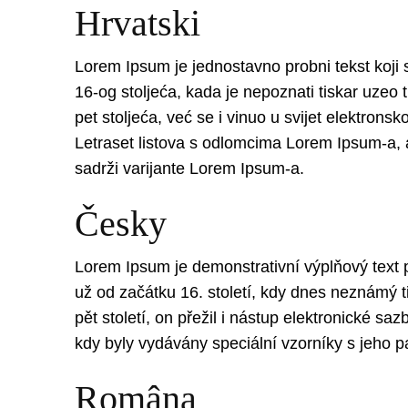
Hrvatski
Lorem Ipsum je jednostavno probni tekst koji se
16-og stoljeća, kada je nepoznati tiskar uzeo t
pet stoljeća, već se i vinuo u svijet elektron
Letraset listova s odlomcima Lorem Ipsum-a, a
sadrži varijante Lorem Ipsum-a.
Česky
Lorem Ipsum je demonstrativní výplňový text 
už od začátku 16. století, kdy dnes neznámý t
pět století, on přežil i nástup elektronické 
kdy byly vydávány speciální vzorníky s jeho
Româna