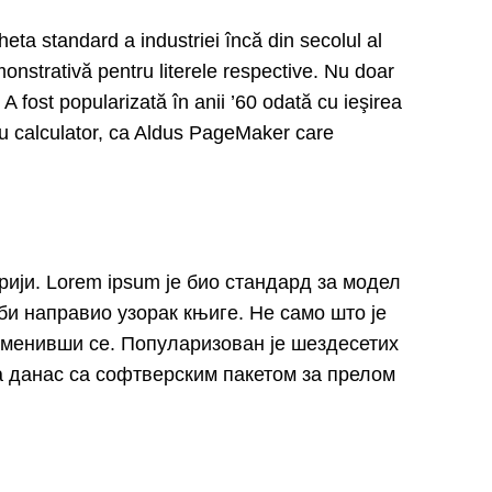
eta standard a industriei încă din secolul al
onstrativă pentru literele respective. Nu doar
 A fost popularizată în anii ’60 odată cu ieşirea
ru calculator, ca Aldus PageMaker care
рији. Lorem ipsum је био стандард за модел
 би направио узорак књиге. Не само што је
променивши се. Популаризован је шездесетих
 а данас са софтверским пакетом за прелом