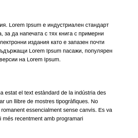
рия. Lorem Ipsum е индустриален стандарт
, за да напечата с тях книга с примерни
електронни издания като е запазен почти
, съдържащи Lorem Ipsum пасажи, популярен
 версии на Lorem Ipsum.
 estat el text estàndard de la indústria des
ar un llibre de mostres tipogràfiques. No
ics, romanent essencialment sense canvis. Es va
, i més recentment amb programari