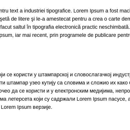
u text a industriei tipografice. Lorem Ipsum a fost mach
şetă de litere şi le-a amestecat pentru a crea o carte dem
 facut saltul în tipografia electronică practic neschimbată.
Ipsum, iar mai recent, prin programele de publicare pent
оји се користи у штампарској и словослагачкој индуст
ати штампар узео кутију са словима и сложио их како
 почео да се користи и у електронским медијима, не
има летерсета који су садржали Lorem Ipsum пасусе,
 Lorem Ipsum верзије.